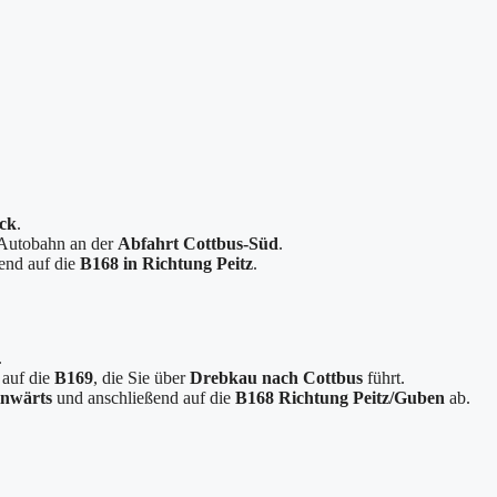
ck
.
 Autobahn an der
Abfahrt Cottbus-Süd
.
end auf die
B168 in Richtung Peitz
.
.
 auf die
B169
, die Sie über
Drebkau nach Cottbus
führt.
inwärts
und anschließend auf die
B168 Richtung Peitz/Guben
ab.