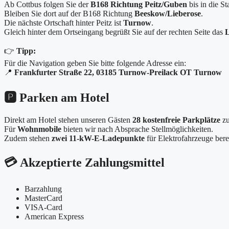
Ab Cottbus folgen Sie der
B168 Richtung Peitz/Guben
bis in die St
Bleiben Sie dort auf der B168 Richtung
Beeskow/Lieberose
.
Die nächste Ortschaft hinter Peitz ist
Turnow
.
Gleich hinter dem Ortseingang begrüßt Sie auf der rechten Seite das
👉
Tipp:
Für die Navigation geben Sie bitte folgende Adresse ein:
📍
Frankfurter Straße 22, 03185 Turnow-Preilack OT Turnow
🅿️ Parken am Hotel
Direkt am Hotel stehen unseren Gästen
28 kostenfreie Parkplätze
zu
Für
Wohnmobile
bieten wir nach Absprache Stellmöglichkeiten.
Zudem stehen
zwei 11-kW-E-Ladepunkte
für Elektrofahrzeuge berei
💳 Akzeptierte Zahlungsmittel
Barzahlung
MasterCard
VISA-Card
American Express